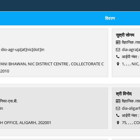
विवरण
सुश्री सोनम
वैज्ञानिक /
dio-agr-up[at]nic[dot]in
dia-agra[a
आईपी नंबर 
ANI BHAWAN, NIC DISTRICT CENTRE , COLLECTORATE C
1, , , , 
2010
श्री विनोद
ीनियर-एस.बी.
वैज्ञानिक /
in
dia-aligar
आईपी नंबर 
ARH OFFICE, ALIGARH, 202001
75, , , ,