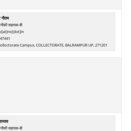
र गौतम
कनीकी सहायक-बी
[at]nic[dot]in
: 47441
, Colloctorate Campus, COLLECTORATE, BALRAMPUR UP, 271201
ीवास्तव
कनीकी सहायक-बी