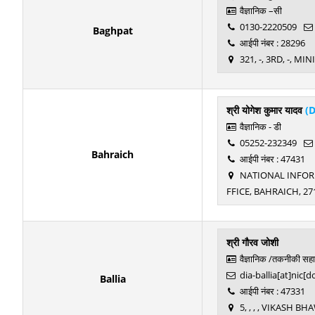
वैज्ञानिक –सी
0130-2220509
Baghpat
आईपी नंबर : 28296
321, -, 3RD, -, M
श्री योगेश कुमार यादव
(
वैज्ञानिक - डी
05252-232349
Bahraich
आईपी नंबर : 47431
NATIONAL INFORMA
FFICE, BAHRAICH, 27
श्री गौरव जोशी
वैज्ञानिक /तकनीकी सह
dia-ballia[at]nic[d
Ballia
आईपी नंबर : 47331
5, , , , VIKASH B