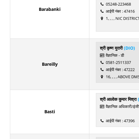
05248-223468
Barabanki
आईपी नंबर : 47416
1, , , , NIC DISTR
श्री कृष्ण मुरारी
(DIO)
वैज्ञानिक - डी
0581-2511337
Bareilly
आईपी नंबर : 47222
16, , , , ABOVE D
श्री आलोक कुमार मिश्रा
वैज्ञानिक अधिकारी/इंज
Basti
आईपी नंबर : 47396