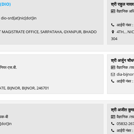
(DIO)
श्री राहुल यादव
वैज्ञानिक अध
dio-srd[at]nic[dot]in
आईपी नंबर 
TRICT MAGISTRATE OFFICE, SARPATAHA, GYANPUR, BHADO
4TH, , N
304
)
श्री अर्जुन चौध
ीनियर-एस.बी.
वैज्ञानिक /
dia-bijnor
आईपी नंबर 
ATE, BIJNOR, BIJNOR, 246701
श्री अजीत कुमा
यक-बी
वैज्ञानिक /
[dot]in
05832-26
आईपी नंबर 