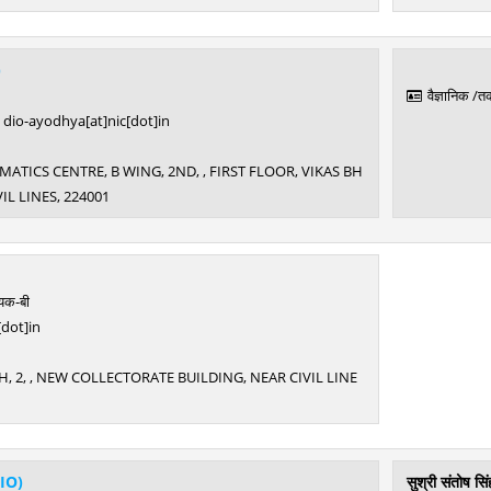
)
वैज्ञानिक /
dio-ayodhya[at]nic[dot]in
TICS CENTRE, B WING, 2ND, , FIRST FLOOR, VIKAS BH
IL LINES, 224001
यक-बी
[dot]in
, 2, , NEW COLLECTORATE BUILDING, NEAR CIVIL LINE
IO)
सुश्री संतोष सिं