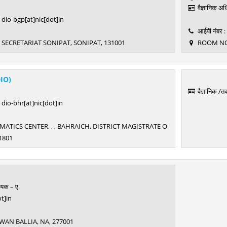
वैज्ञानिक अध
dio-bgp[at]nic[dot]in
आईपी नंबर 
INI SECRETARIAT SONIPAT, SONIPAT, 131001
ROOM NO.-
DIO)
वैज्ञानिक /
dio-bhr[at]nic[dot]in
TICS CENTER, , , BAHRAICH, DISTRICT MAGISTRATE O
1801
ायक – ए
ot]in
HAWAN BALLIA, NA, 277001