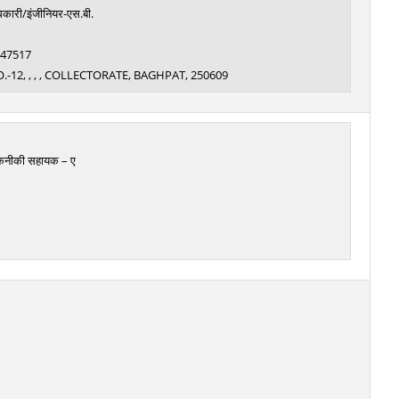
िकारी/इंजीनियर-एस.बी.
: 47517
12, , , , COLLECTORATE, BAGHPAT, 250609
तकनीकी सहायक – ए