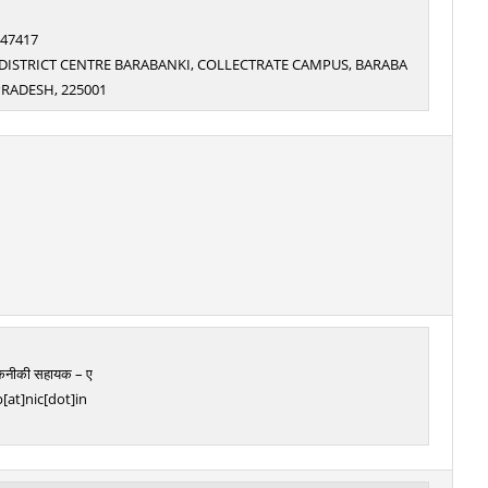
: 47417
NIC DISTRICT CENTRE BARABANKI, COLLECTRATE CAMPUS, BARABA
PRADESH, 225001
तकनीकी सहायक – ए
[at]nic[dot]in