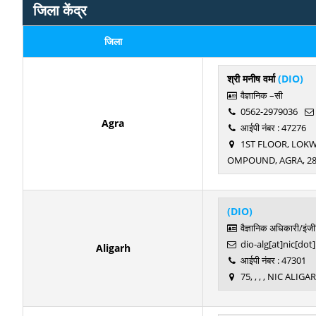
जिला केंद्र
जिला
श्री मनीष वर्मा
(DIO)
वैज्ञानिक –सी
0562-2979036
Agra
आईपी नंबर : 47276
1ST FLOOR, LOKW
OMPOUND, AGRA, 28
(DIO)
वैज्ञानिक अधिकारी/इंज
dio-alg[at]nic[dot]
Aligarh
आईपी नंबर : 47301
75, , , , NIC ALIG