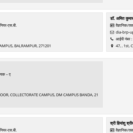
डॉ. अमित कुमा
ीनियर-एस.बी.
वैज्ञानिक/त
dia-brp-up
आईपी नंबर 
AMPUS, BALRAMPUR, 271201
47, , 1st
ायक – ए
1ST FLOOR, COLLECTORATE CAMPUS, DM CAMPUS BANDA, 21
श्री हिमांशु श्र
ीनियर-एस.बी.
वैज्ञानिक/त